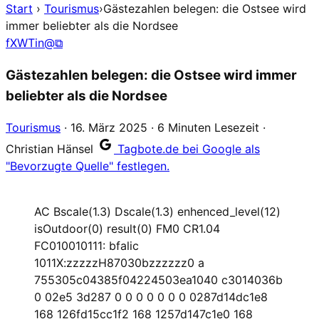
Start
›
Tourismus
›
Gästezahlen belegen: die Ostsee wird
immer beliebter als die Nordsee
f
X
W
T
in
@
⧉
Gästezahlen belegen: die Ostsee wird immer
beliebter als die Nordsee
Tourismus
·
16. März 2025
·
6 Minuten Lesezeit
·
Christian Hänsel
Tagbote.de bei Google als
"Bevorzugte Quelle" festlegen.
AC Bscale(1.3) Dscale(1.3) enhenced_level(12)
isOutdoor(0) result(0) FM0 CR1.04
FC010010111: bfalic
1011X:zzzzzH87030bzzzzzz0 a
755305c04385f04224503ea1040 c3014036b
0 02e5 3d287 0 0 0 0 0 0 0 0287d14dc1e8
168 126fd15cc1f2 168 1257d147c1e0 168