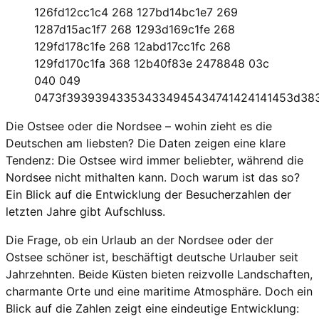
126fd12cc1c4 268 127bd14bc1e7 269
1287d15ac1f7 268 1293d169c1fe 268
129fd178c1fe 268 12abd17cc1fc 268
129fd170c1fa 368 12b40f83e 2478848 03c
040 049
0473f393939433534334945434741424141453d383c
Die Ostsee oder die Nordsee – wohin zieht es die
Deutschen am liebsten? Die Daten zeigen eine klare
Tendenz: Die Ostsee wird immer beliebter, während die
Nordsee nicht mithalten kann. Doch warum ist das so?
Ein Blick auf die Entwicklung der Besucherzahlen der
letzten Jahre gibt Aufschluss.
Die Frage, ob ein Urlaub an der Nordsee oder der
Ostsee schöner ist, beschäftigt deutsche Urlauber seit
Jahrzehnten. Beide Küsten bieten reizvolle Landschaften,
charmante Orte und eine maritime Atmosphäre. Doch ein
Blick auf die Zahlen zeigt eine eindeutige Entwicklung: